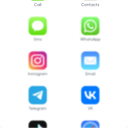
Call
Contacts
Sms
WhatsApp
Instagram
Email
Telegram
VK